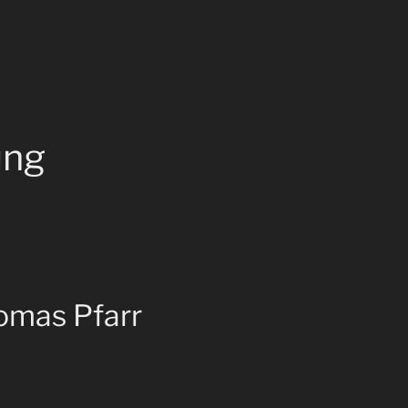
ung
omas Pfarr